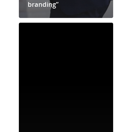
branding”
Accueil
Services
Le Cercle des
dirigeants, think
Actualités
Fondateur
Contact