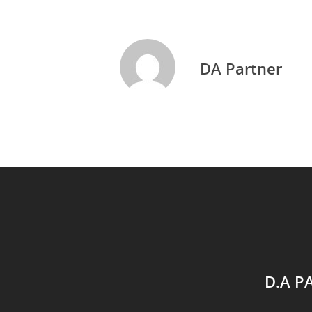
DA Partner
D.A P