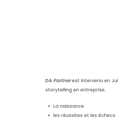
Hit enter to search or ESC to close
DA
Partner
est intervenu en Ju
storytelling en entreprise.
La naissance
les réussites et les échecs